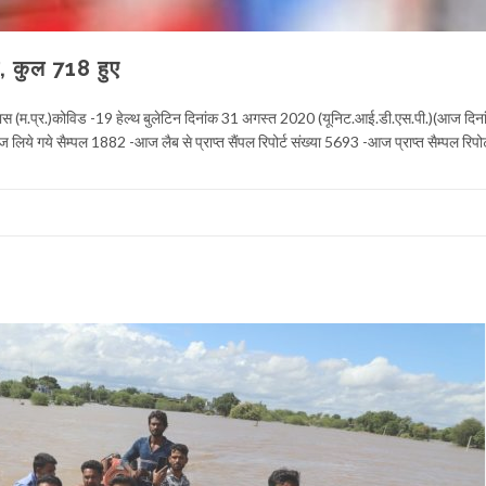
, कुल 718 हुए
देवास (म.प्र.)कोविड -19 हेल्थ बुलेटिन दिनांक 31 अगस्त 2020 (यूनिट.आई.डी.एस.पी.)(आज दिना
िये गये सैम्‍पल 1882 -आज लैब से प्राप्त सैंपल रिपोर्ट संख्या 5693 -आज प्राप्त सैम्पल रिपोर्