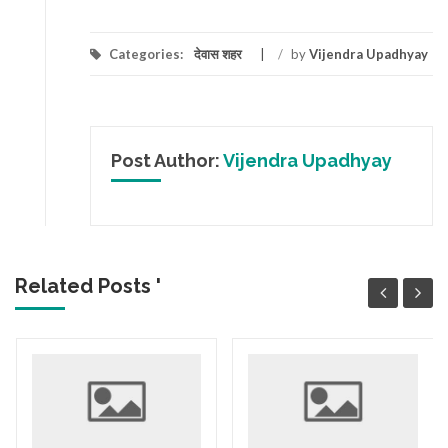
Categories:
देवास शहर
/
by
Vijendra Upadhyay
Post Author:
Vijendra Upadhyay
Related Posts '