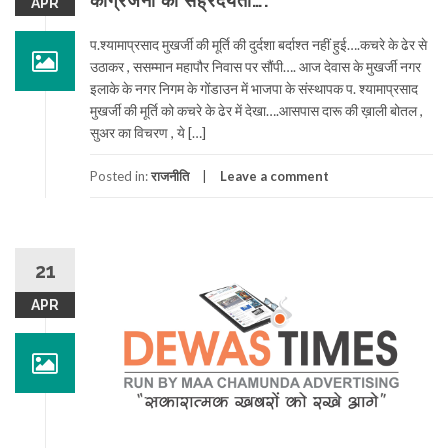
कांग्रेजनो की सह्रदयता….
APR
प.श्यामाप्रसाद मुखर्जी की मूर्ति की दुर्दशा बर्दाश्त नहीं हुई….कचरे के ढेर से
उठाकर , ससम्मान महापौर निवास पर सौंपी…. आज देवास के मुखर्जी नगर
इलाके के नगर निगम के गोंडाउन में भाजपा के संस्थापक प. श्यामाप्रसाद
मुखर्जी की मूर्ति को कचरे के ढेर में देखा….आसपास दारू की ख़ाली बोतल ,
सुअर का विचरण , ये […]
Posted in:
राजनीति
Leave a comment
21
APR