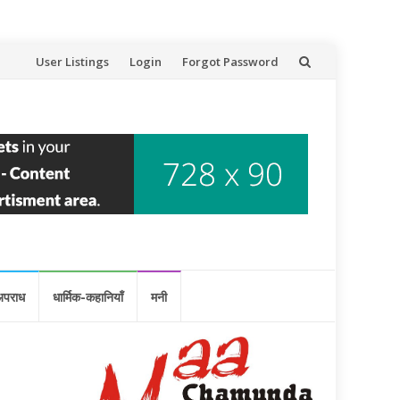
Skip
User Listings
Login
Forgot Password
to
content
अपराध
धार्मिक-कहानियाँ
मनी