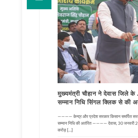
मुख्यमंत्री चौहान ने देवास जिले
सम्मान निधि सिंगल क्लिक से की अ
———— केन्‍द्र और प्रदेश सरकार किसान समर्पित सरकार
सम्मान निधि की अतंरित ———— देवास, 30 जनवरी 2021/ 
करोड़ […]