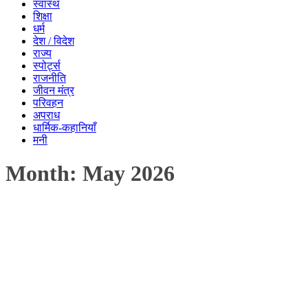
स्वास्थ
शिक्षा
धर्म
देश / विदेश
राज्य
स्पोर्ट्स
राजनीति
जीवन मंत्र
परिवहन
अपराध
धार्मिक-कहानियाँ
मनी
Month:
May 2026