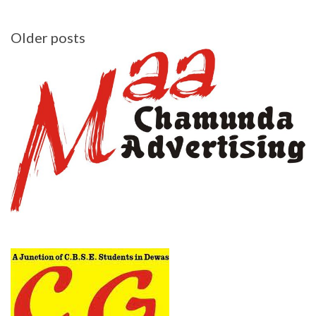
Posts
Older posts
navigation